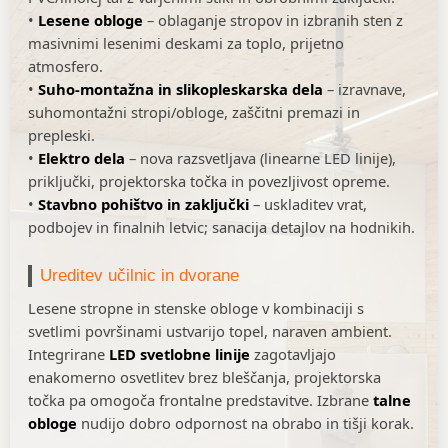
•
Lesene obloge
– oblaganje stropov in izbranih sten z
masivnimi lesenimi deskami za toplo, prijetno
atmosfero.
•
Suho-montažna in slikopleskarska dela
– izravnave,
suhomontažni stropi/obloge, zaščitni premazi in
prepleski.
•
Elektro dela
– nova razsvetljava (linearne LED linije),
priključki, projektorska točka in povezljivost opreme.
•
Stavbno pohištvo in zaključki
– uskladitev vrat,
podbojev in finalnih letvic; sanacija detajlov na hodnikih.
Ureditev učilnic in dvorane
Lesene stropne in stenske obloge v kombinaciji s
svetlimi površinami ustvarijo topel, naraven ambient.
Integrirane
LED svetlobne linije
zagotavljajo
enakomerno osvetlitev brez bleščanja, projektorska
točka pa omogoča frontalne predstavitve. Izbrane
talne
obloge
nudijo dobro odpornost na obrabo in tišji korak.