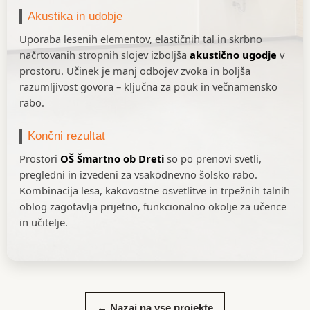
Akustika in udobje
Uporaba lesenih elementov, elastičnih tal in skrbno
načrtovanih stropnih slojev izboljša
akustično ugodje
v
prostoru. Učinek je manj odbojev zvoka in boljša
razumljivost govora – ključna za pouk in večnamensko
rabo.
Končni rezultat
Prostori
OŠ Šmartno ob Dreti
so po prenovi svetli,
pregledni in izvedeni za vsakodnevno šolsko rabo.
Kombinacija lesa, kakovostne osvetlitve in trpežnih talnih
oblog zagotavlja prijetno, funkcionalno okolje za učence
in učitelje.
BGD INVEST d.o.o. je podjetje, ki se specializira v
gradbeništvu in prenovah. Zavezani smo k
← Nazaj na vse projekte