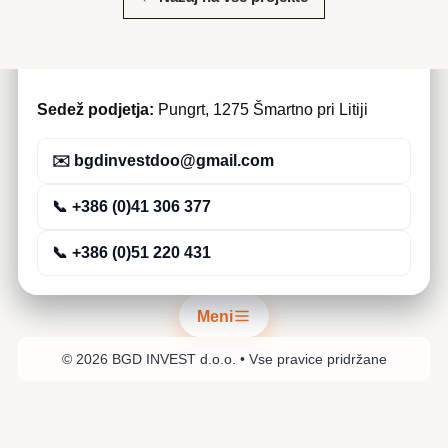
zagotavljanju visokokakovostnih gradbenih storitev
in celovitih prenov, ki izpolnjujejo pričakovanja naših
strank.
Sedež podjetja:
Pungrt, 1275 Šmartno pri Litiji
✉️ bgdinvestdoo@gmail.com
📞 +386 (0)41 306 377
📞 +386 (0)51 220 431
Meni
©
2026
BGD INVEST d.o.o. • Vse pravice pridržane