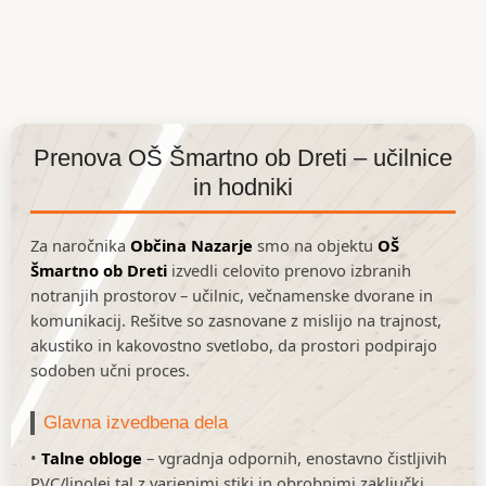
Skip
to
content
Prenova OŠ Šmartno ob Dreti – učilnice
in hodniki
Za naročnika
Občina Nazarje
smo na objektu
OŠ
Šmartno ob Dreti
izvedli celovito prenovo izbranih
notranjih prostorov – učilnic, večnamenske dvorane in
komunikacij. Rešitve so zasnovane z mislijo na trajnost,
akustiko in kakovostno svetlobo, da prostori podpirajo
sodoben učni proces.
Glavna izvedbena dela
•
Talne obloge
– vgradnja odpornih, enostavno čistljivih
PVC/linolej tal z varjenimi stiki in obrobnimi zaključki.